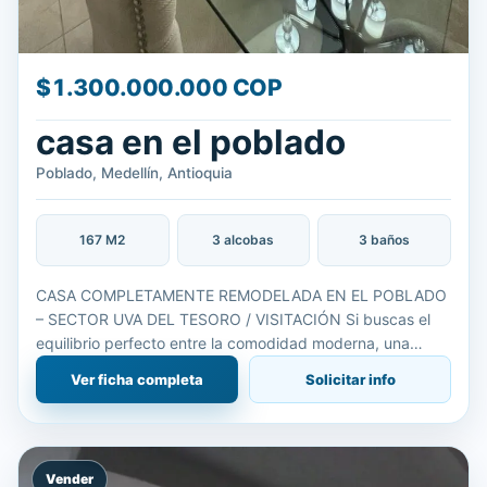
$1.300.000.000 COP
casa en el poblado
Poblado, Medellín, Antioquia
167 M2
3 alcobas
3 baños
CASA COMPLETAMENTE REMODELADA EN EL POBLADO
– SECTOR UVA DEL TESORO / VISITACIÓN Si buscas el
equilibrio perfecto entre la comodidad moderna, una
ubicación privilegiada y el silencio absoluto, ¡esta casa es
Ver ficha completa
Solicitar info
para ti! Tota
Vender