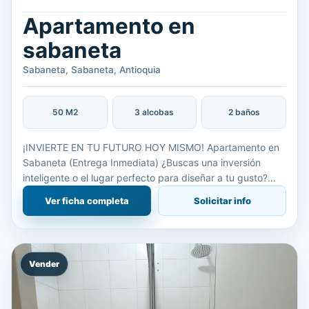
Apartamento en
sabaneta
Sabaneta, Sabaneta, Antioquia
50 M2
3 alcobas
2 baños
¡INVIERTE EN TU FUTURO HOY MISMO! Apartamento en
Sabaneta (Entrega Inmediata) ¿Buscas una inversión
inteligente o el lugar perfecto para diseñar a tu gusto?
Este apartamento de 50 m² es la oportunidad que
Ver ficha completa
Solicitar info
estabas esperan
Vender