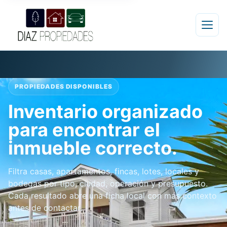
PROPIEDADES DISPONIBLES
Inventario organizado
para encontrar el
inmueble correcto.
Filtra casas, apartamentos, fincas, lotes, locales y
bodegas por tipo, ciudad, operación y presupuesto.
Cada resultado abre una ficha local con más contexto
antes de contactar.