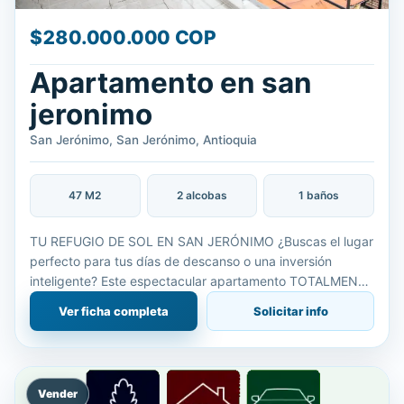
$280.000.000 COP
Apartamento en san
jeronimo
San Jerónimo, San Jerónimo, Antioquia
47 M2
2 alcobas
1 baños
TU REFUGIO DE SOL EN SAN JERÓNIMO ¿Buscas el lugar
perfecto para tus días de descanso o una inversión
inteligente? Este espectacular apartamento TOTALMENTE
REMODELADO lo tiene todo. Ubicado estratégicamente
Ver ficha completa
Solicitar info
para que disf
Vender