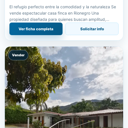
El refugio perfecto entre la comodidad y la naturaleza Se
vende espectacular casa finca en Rionegro Una
propiedad diseñada para quienes buscan amplitud,
tranquilidad y una ubicación estratégica con acceso
Ver ficha completa
Solicitar info
totalmente pavi
Vender