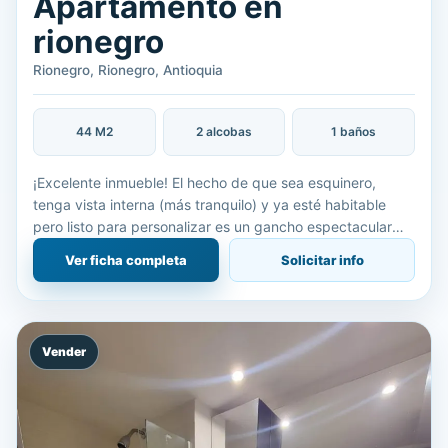
Apartamento en
rionegro
Rionegro, Rionegro, Antioquia
44 M2
2 alcobas
1 baños
¡Excelente inmueble! El hecho de que sea esquinero,
tenga vista interna (más tranquilo) y ya esté habitable
pero listo para personalizar es un gancho espectacular
para compradores que buscan estrenar sin pagar de más
Ver ficha completa
Solicitar info
por
Vender