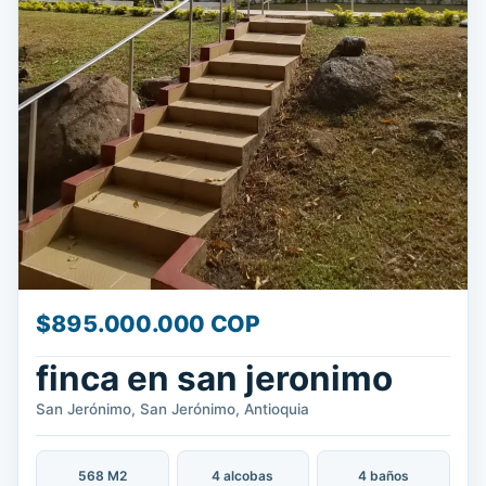
$895.000.000 COP
finca en san jeronimo
San Jerónimo, San Jerónimo, Antioquia
568 M2
4 alcobas
4 baños