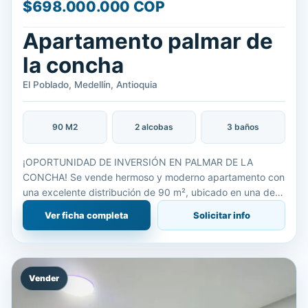
$698.000.000 COP
Apartamento palmar de
la concha
El Poblado, Medellín, Antioquia
90 M2
2 alcobas
3 baños
¡OPORTUNIDAD DE INVERSIÓN EN PALMAR DE LA
CONCHA! Se vende hermoso y moderno apartamento con
una excelente distribución de 90 m², ubicado en una de
las zonas con mayor valorización. En la Torre 1 (piso 5),
Ver ficha completa
Solicitar info
este hogar des
Vender