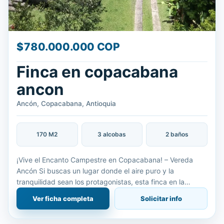
$780.000.000 COP
Finca en copacabana
ancon
Ancón, Copacabana, Antioquia
170 M2
3 alcobas
2 baños
¡Vive el Encanto Campestre en Copacabana! – Vereda
Ancón Si buscas un lugar donde el aire puro y la
tranquilidad sean los protagonistas, esta finca en la
Vereda Ancón es para ti. Con una ubicación privilegiada y
Ver ficha completa
Solicitar info
fácil ac