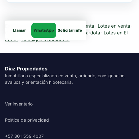
Explora más inmuebles:
Fincas en venta
·
Lotes en venta
·
Llamar
WhatsApp
Solicitar info
Casas
·
Apartamentos
·
Fincas en Girardota
·
Lotes en El
Peñol
·
Consigna tu inmueble
Díaz Propiedades
Inmobiliaria especializada en venta, arriendo, consignación,
avalúos y orientación hipotecaria.
Ver inventario
Política de privacidad
+57 301 559 4007