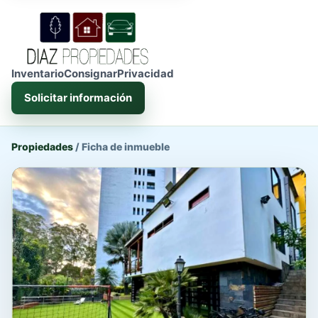
Inventario
Consignar
Privacidad
Solicitar información
Propiedades
/
Ficha de inmueble