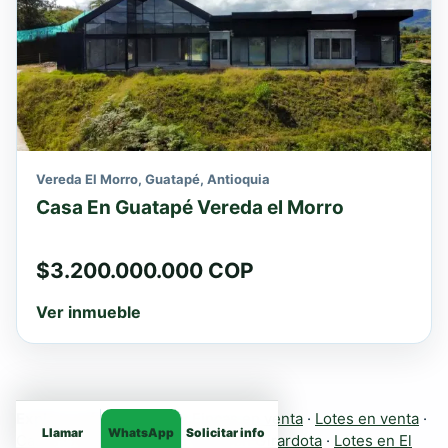
Vereda El Morro, Guatapé, Antioquia
Casa En Guatapé Vereda el Morro
$3.200.000.000 COP
Ver inmueble
Explora más inmuebles:
Fincas en venta
·
Lotes en venta
·
Llamar
WhatsApp
Solicitar info
Casas
·
Apartamentos
·
Fincas en Girardota
·
Lotes en El