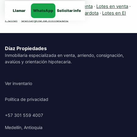
Explora más inmuebles:
Fincas en venta
·
Lotes en venta
·
Llamar
WhatsApp
Solicitar info
Casas
·
Apartamentos
·
Fincas en Girardota
·
Lotes en El
Peñol
·
Consigna tu inmueble
Díaz Propiedades
Inmobiliaria especializada en venta, arriendo, consignación,
avalúos y orientación hipotecaria.
Ver inventario
Política de privacidad
+57 301 559 4007
Medellín, Antioquia