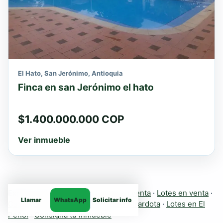
El Hato, San Jerónimo, Antioquia
Finca en san Jerónimo el hato
$1.400.000.000 COP
Ver inmueble
Explora más inmuebles:
Fincas en venta
·
Lotes en venta
·
Llamar
WhatsApp
Solicitar info
Casas
·
Apartamentos
·
Fincas en Girardota
·
Lotes en El
Peñol
·
Consigna tu inmueble