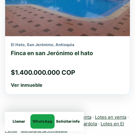
El Hato, San Jerónimo, Antioquia
Finca en san Jerónimo el hato
$1.400.000.000 COP
Ver inmueble
Explora más inmuebles:
Fincas en venta
·
Lotes en venta
·
Llamar
WhatsApp
Solicitar info
Casas
·
Apartamentos
·
Fincas en Girardota
·
Lotes en El
Peñol
·
Consigna tu inmueble