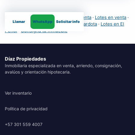
Explora más inmuebles:
Fincas en venta
·
Lotes en venta
·
Llamar
WhatsApp
Solicitar info
Casas
·
Apartamentos
·
Fincas en Girardota
·
Lotes en El
Peñol
·
Consigna tu inmueble
Díaz Propiedades
Inmobiliaria especializada en venta, arriendo, consignación,
avalúos y orientación hipotecaria.
Ver inventario
Política de privacidad
+57 301 559 4007