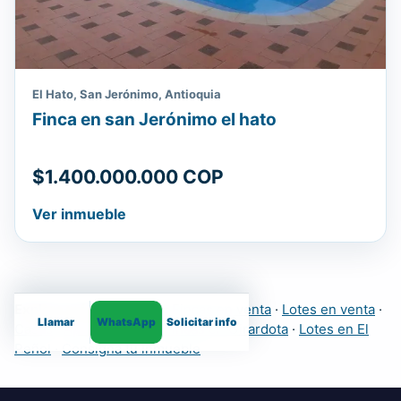
El Hato, San Jerónimo, Antioquia
Finca en san Jerónimo el hato
$1.400.000.000 COP
Ver inmueble
Explora más inmuebles:
Fincas en venta
·
Lotes en venta
·
Llamar
WhatsApp
Solicitar info
Casas
·
Apartamentos
·
Fincas en Girardota
·
Lotes en El
Peñol
·
Consigna tu inmueble