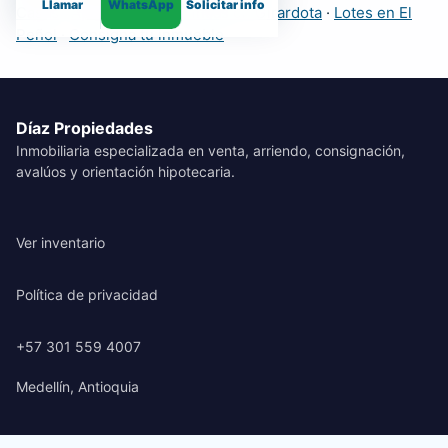
Llamar
WhatsApp
Solicitar info
Casas
·
Apartamentos
·
Fincas en Girardota
·
Lotes en El
Peñol
·
Consigna tu inmueble
Díaz Propiedades
Inmobiliaria especializada en venta, arriendo, consignación,
avalúos y orientación hipotecaria.
Ver inventario
Política de privacidad
+57 301 559 4007
Medellín, Antioquia