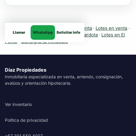
Explora más inmuebles:
Fincas en venta
·
Lotes en venta
·
Llamar
WhatsApp
Solicitar info
Casas
·
Apartamentos
·
Fincas en Girardota
·
Lotes en El
Peñol
·
Consigna tu inmueble
Díaz Propiedades
Inmobiliaria especializada en venta, arriendo, consignación,
avalúos y orientación hipotecaria.
Ver inventario
Política de privacidad
+57 301 559 4007