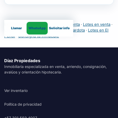
Explora más inmuebles:
Fincas en venta
·
Lotes en venta
·
Llamar
WhatsApp
Solicitar info
Casas
·
Apartamentos
·
Fincas en Girardota
·
Lotes en El
Peñol
·
Consigna tu inmueble
Díaz Propiedades
Inmobiliaria especializada en venta, arriendo, consignación,
avalúos y orientación hipotecaria.
Ver inventario
Política de privacidad
+57 301 559 4007