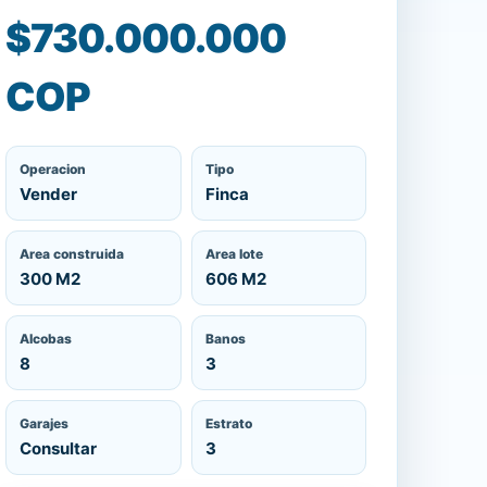
$730.000.000
COP
Operacion
Tipo
Vender
Finca
Area construida
Area lote
300 M2
606 M2
Alcobas
Banos
8
3
Garajes
Estrato
Consultar
3