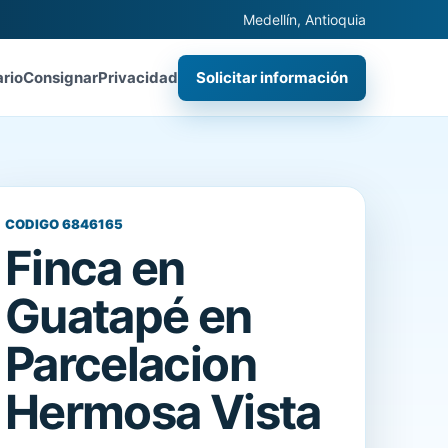
Medellín, Antioquia
ario
Consignar
Privacidad
Solicitar información
CODIGO 6846165
Finca en
Guatapé en
Parcelacion
Hermosa Vista