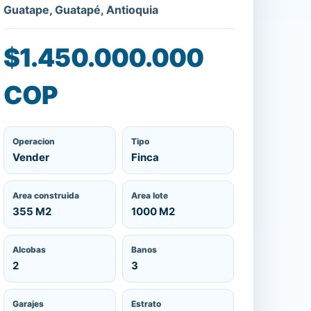
Guatape, Guatapé, Antioquia
$1.450.000.000
COP
Operacion
Tipo
Vender
Finca
Area construida
Area lote
355 M2
1000 M2
Alcobas
Banos
2
3
Garajes
Estrato