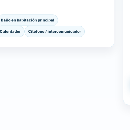
Baño en habitación principal
Calentador
Citófono / intercomunicador