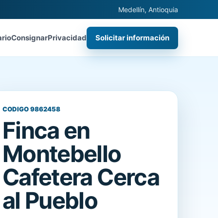
Medellín, Antioquia
ario
Consignar
Privacidad
Solicitar información
CODIGO 9862458
Finca en
Montebello
Cafetera Cerca
al Pueblo