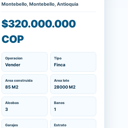
Montebello, Montebello, Antioquia
$320.000.000
COP
Operacion
Tipo
Vender
Finca
Area construida
Area lote
85 M2
28000 M2
Alcobas
Banos
3
1
Garajes
Estrato