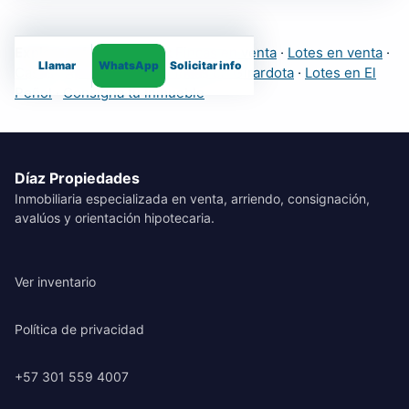
Explora más inmuebles:
Fincas en venta
·
Lotes en venta
·
Llamar
WhatsApp
Solicitar info
Casas
·
Apartamentos
·
Fincas en Girardota
·
Lotes en El
Peñol
·
Consigna tu inmueble
Díaz Propiedades
Inmobiliaria especializada en venta, arriendo, consignación,
avalúos y orientación hipotecaria.
Ver inventario
Política de privacidad
+57 301 559 4007