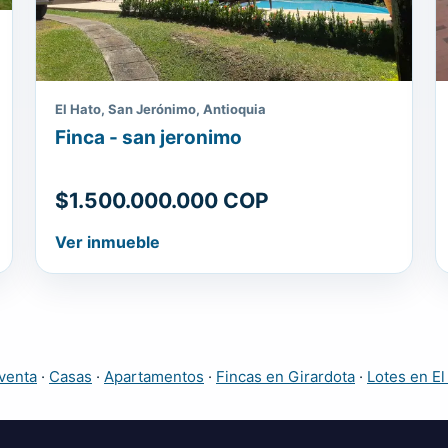
El Hato, San Jerónimo, Antioquia
Finca - san jeronimo
$1.500.000.000 COP
Ver inmueble
venta
·
Casas
·
Apartamentos
·
Fincas en Girardota
·
Lotes en El