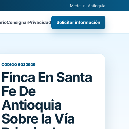
Medellín, Antioquia
ario
Consignar
Privacidad
Solicitar información
CODIGO 6032929
Finca En Santa
Fe De
Antioquia
Sobre la Vía