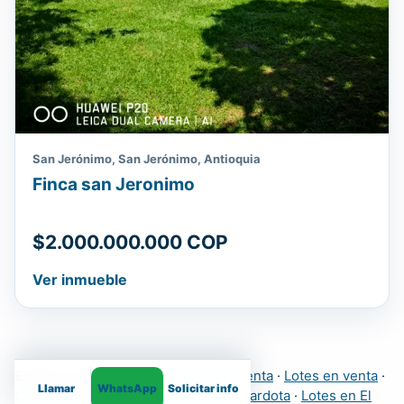
San Jerónimo, San Jerónimo, Antioquia
Finca san Jeronimo
$2.000.000.000 COP
Ver inmueble
Explora más inmuebles:
Fincas en venta
·
Lotes en venta
·
Llamar
WhatsApp
Solicitar info
Casas
·
Apartamentos
·
Fincas en Girardota
·
Lotes en El