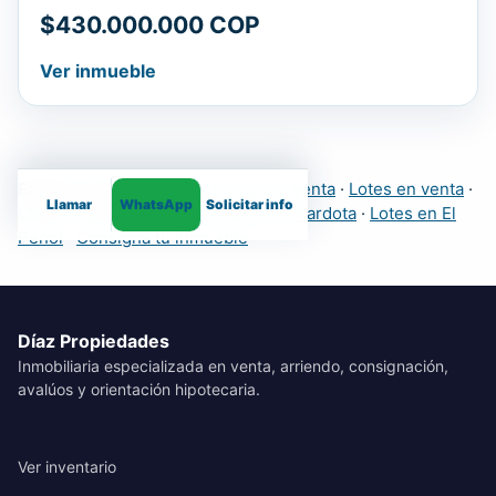
$430.000.000 COP
Ver inmueble
Explora más inmuebles:
Fincas en venta
·
Lotes en venta
·
Llamar
WhatsApp
Solicitar info
Casas
·
Apartamentos
·
Fincas en Girardota
·
Lotes en El
Peñol
·
Consigna tu inmueble
Díaz Propiedades
Inmobiliaria especializada en venta, arriendo, consignación,
avalúos y orientación hipotecaria.
Ver inventario