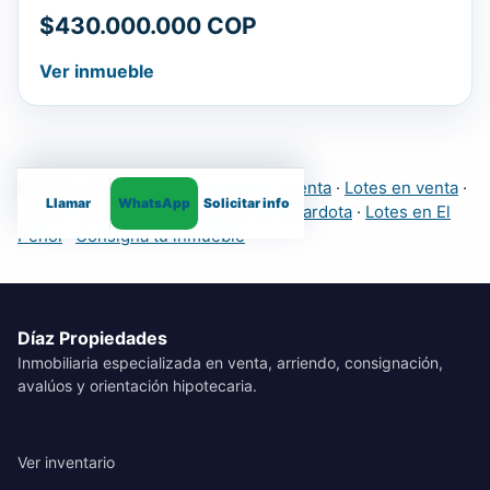
$430.000.000 COP
Ver inmueble
Explora más inmuebles:
Fincas en venta
·
Lotes en venta
·
Llamar
WhatsApp
Solicitar info
Casas
·
Apartamentos
·
Fincas en Girardota
·
Lotes en El
Peñol
·
Consigna tu inmueble
Díaz Propiedades
Inmobiliaria especializada en venta, arriendo, consignación,
avalúos y orientación hipotecaria.
Ver inventario