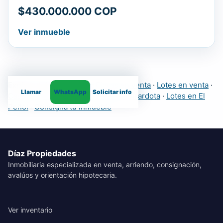
$430.000.000 COP
Ver inmueble
Explora más inmuebles:
Fincas en venta
·
Lotes en venta
·
Llamar
WhatsApp
Solicitar info
Casas
·
Apartamentos
·
Fincas en Girardota
·
Lotes en El
Peñol
·
Consigna tu inmueble
Díaz Propiedades
Inmobiliaria especializada en venta, arriendo, consignación,
avalúos y orientación hipotecaria.
Ver inventario