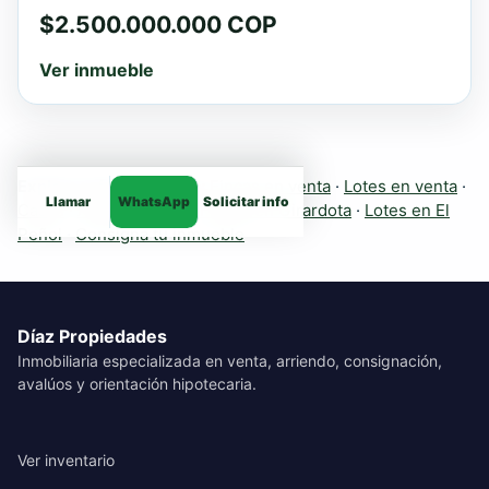
$2.500.000.000 COP
Ver inmueble
Explora más inmuebles:
Fincas en venta
·
Lotes en venta
·
Llamar
WhatsApp
Solicitar info
Casas
·
Apartamentos
·
Fincas en Girardota
·
Lotes en El
Peñol
·
Consigna tu inmueble
Díaz Propiedades
Inmobiliaria especializada en venta, arriendo, consignación,
avalúos y orientación hipotecaria.
Ver inventario