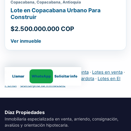
Copacabana, Copacabana, Antioquia
Lote en Copacabana Urbano Para
Construir
$2.500.000.000 COP
Ver inmueble
Explora más inmuebles:
Fincas en venta
·
Lotes en venta
·
Llamar
WhatsApp
Solicitar info
Casas
·
Apartamentos
·
Fincas en Girardota
·
Lotes en El
Peñol
·
Consigna tu inmueble
Díaz Propiedades
Inmobiliaria especializada en venta, arriendo, consignación,
avalúos y orientación hipotecaria.