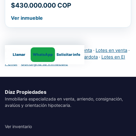
$430.000.000 COP
Ver inmueble
Explora más inmuebles:
Fincas en venta
·
Lotes en venta
·
Llamar
WhatsApp
Solicitar info
Casas
·
Apartamentos
·
Fincas en Girardota
·
Lotes en El
Peñol
·
Consigna tu inmueble
Díaz Propiedades
Inmobiliaria especializada en venta, arriendo, consignación,
avalúos y orientación hipotecaria.
Ver inventario