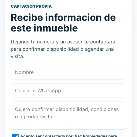
CAPTACION PROPIA
Recibe informacion de
este inmueble
Dejanos tu numero y un asesor te contactara
para confirmar disponibilidad o agendar una
visita.
Nombre
Celular o WhatsApp
Mensaje
Acepto ser contactado por Diaz Propiedades para