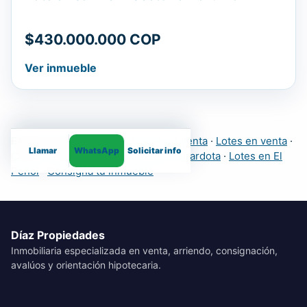
$430.000.000 COP
Ver inmueble
Explora más inmuebles:
Fincas en venta
·
Lotes en venta
·
Llamar
WhatsApp
Solicitar info
Casas
·
Apartamentos
·
Fincas en Girardota
·
Lotes en El
Peñol
·
Consigna tu inmueble
Díaz Propiedades
Inmobiliaria especializada en venta, arriendo, consignación,
avalúos y orientación hipotecaria.