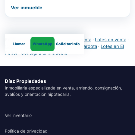
Ver inmueble
Explora más inmuebles:
Fincas en venta
·
Lotes en venta
·
Llamar
WhatsApp
Solicitar info
Casas
·
Apartamentos
·
Fincas en Girardota
·
Lotes en El
Peñol
·
Consigna tu inmueble
Díaz Propiedades
Inmobiliaria especializada en venta, arriendo, consignación,
avalúos y orientación hipotecaria.
Ver inventario
Política de privacidad